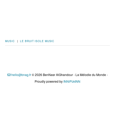
MUSIC
|
LE BRUIT ISOLE
MUSIC
hello@bnag.fr
© 2026 BenNasr AlGhandour - La Mélodie du Monde -
Proudly powered by
INNiPùkINN