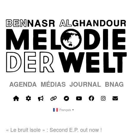
AGENDA
MÉDIAS
JOURNAL
BNAG
Français
▼
« Le bruit isole » : Second E.P. out now !