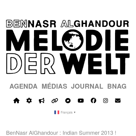
AGENDA
MÉDIAS
JOURNAL
BNAG
Français
▼
BenNasr AlGhandour : Indian Summer 2013 !